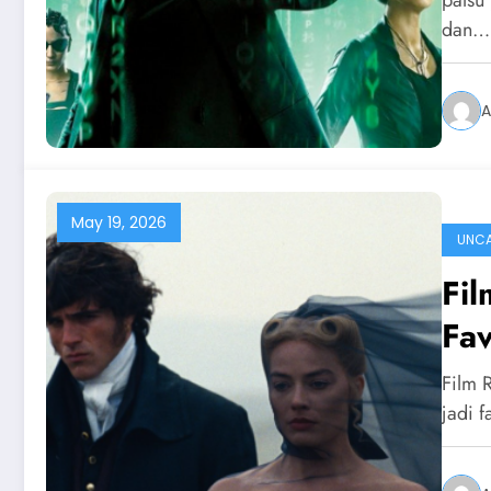
palsu
dan…
A
May 19, 2026
UNCA
Fil
Fa
Film 
jadi 