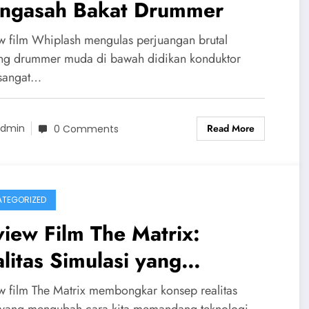
ngasah Bakat Drummer
w film Whiplash mengulas perjuangan brutal
ng drummer muda di bawah didikan konduktor
sangat…
Read More
dmin
0 Comments
TEGORIZED
iew Film The Matrix:
litas Simulasi yang
ngguncang
w film The Matrix membongkar konsep realitas