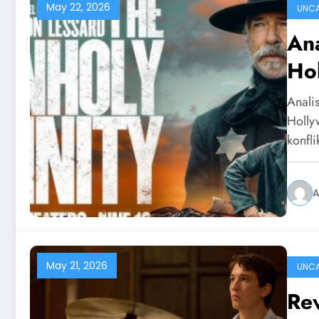
May 22, 2026
UNCA
Ana
Ho
Anali
Holly
konfl
A
May 21, 2026
UNCA
Re