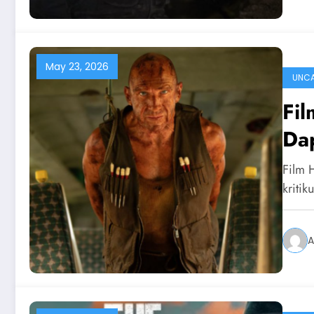
May 23, 2026
UNCA
Fi
Dap
Film 
kriti
A