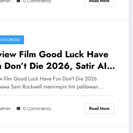
Read More
dmin
0 Comments
TEGORIZED
view Film Good Luck Have
 Don’t Die 2026, Satir AI
a
w film Good Luck Have Fun Don't Die 2026
awa Sam Rockwell memimpin tim pahlawan…
Read More
dmin
0 Comments