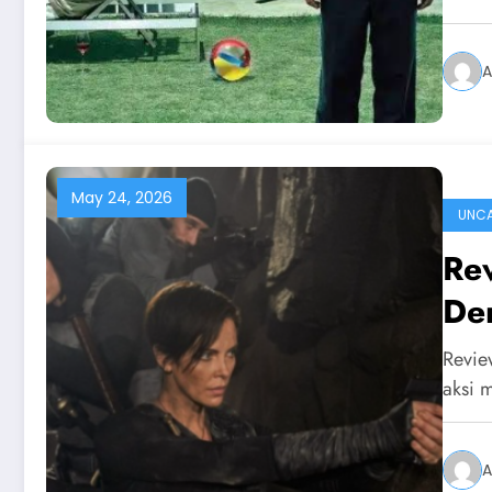
A
May 24, 2026
UNCA
Re
De
Revie
aksi 
A