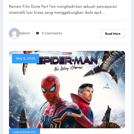
Review Film Dune Part Two menghadirkan sebuah pencapaian
sinematik luar biasa yang menggabungkan skala epik…
Admin
0 Comments
Read More
May 5, 2026
UNCATEGORIZED