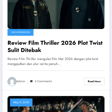
UNCATEGORIZED
Review Film Thriller 2026 Plot Twist
Sulit Ditebak
Review Film Thriller mengulas film Mei 2026 dengan plot twist
mengejutkan dan alur cerita penuh…
Admin
0 Comments
Read More
May 11, 2026