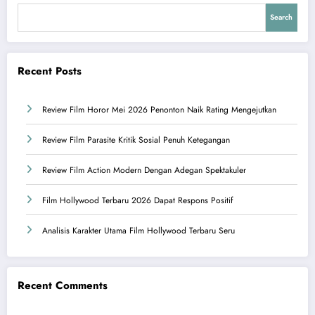
Search
Recent Posts
Review Film Horor Mei 2026 Penonton Naik Rating Mengejutkan
Review Film Parasite Kritik Sosial Penuh Ketegangan
Review Film Action Modern Dengan Adegan Spektakuler
Film Hollywood Terbaru 2026 Dapat Respons Positif
Analisis Karakter Utama Film Hollywood Terbaru Seru
Recent Comments