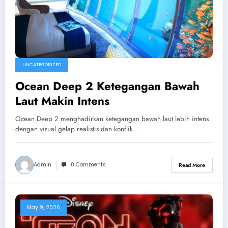
UNCATEGORIZED
Ocean Deep 2 Ketegangan Bawah
Laut Makin Intens
Ocean Deep 2 menghadirkan ketegangan bawah laut lebih intens
dengan visual gelap realistis dan konflik…
Admin
0 Comments
Read More
May 9, 2026