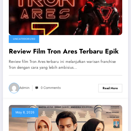
UNCATEGORIZED
Review Film Tron Ares Terbaru Epik
Review film Tron Ares terbaru ini melanjutkan warisan franchise
Tron dengan cara yang lebih ambisius…
Admin
0 Comments
Read More
May 8, 2026