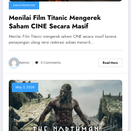
UNCATEGORIZED
Menilai Film Titanic Mengerek
Saham CINE Secara Masif
Menilai Film Titanic mengerek saham CINE secara masif karena
penayangan ulang versi restorasi sukses menarik…
Admin
0 Comments
Read More
May 3, 2026