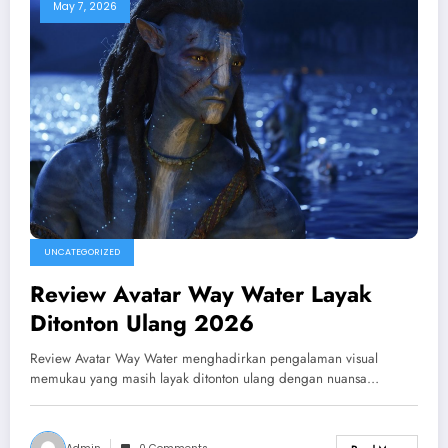
May 7, 2026
UNCATEGORIZED
Review Avatar Way Water Layak
Ditonton Ulang 2026
Review Avatar Way Water menghadirkan pengalaman visual
memukau yang masih layak ditonton ulang dengan nuansa…