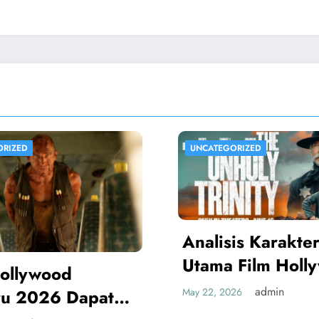
GORIZED
UNCATEGORIZED
sis Karakter
a Film Hollywood
aru Seru
admin
2026
Review Film Wh