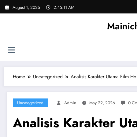
Skip
August 1, 2026
2:45:12 AM
to
content
Mainic
Home
Uncategorized
Analisis Karakter Utama Film Ho
Uncategorized
Admin
May 22, 2026
0 C
Analisis Karakter U