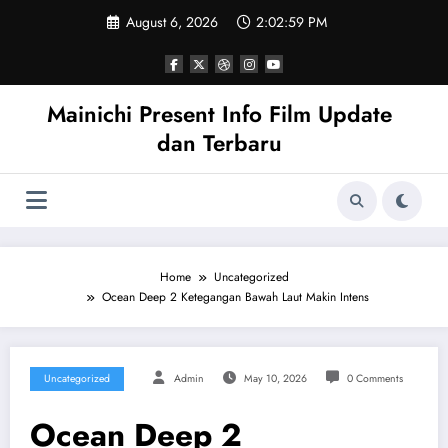
Skip
August 6, 2026
2:03:00 PM
to
content
Mainichi Present Info Film Update
dan Terbaru
Home
Uncategorized
Ocean Deep 2 Ketegangan Bawah Laut Makin Intens
Uncategorized
Admin
May 10, 2026
0 Comments
Ocean Deep 2