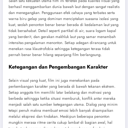
Salah satu kekuatan utama film ini terletak pada kualitas visual yang
berhasil menggambarkan dunia bawah laut dengan sangat realistis
dan menegangkan. Penggunaan efek cahaya yang terbatas serta
warna biru gelap yang dominan menciptakan suasana isolasi yang
kuat, seolah penonton benar benar berada di kedalaman laut yang
tidak bersahabat. Detail seperti partikel di air, suara logam kapal
yang berderit, dan gerakan makhluk laut yang samar menambah
intensitas pengalaman menonton. Setiap adegan dirancang untuk
menekan rasa klaustrofobia sehingga ketegangan terasa tidak
pernah benar benar hilang sepanjang film berlangsung.
Ketegangan dan Pengembangan Karakter
Selain visual yang kuat, film ini juga menekankan pada
perkembangan karakter yang berada di bawah tekanan ekstrem.
Setiap anggota tim memiliki latar belakang dan motivasi yang
berbeda sehingga ketika situasi memburuk, konflik antar mereka
menjadi salah satu sumber ketegangan utama. Dialog yang minim
tetapi penuh makna membuat emosi lebih banyak disampaikan
melalui ekspresi dan tindakan. Meskipun beberapa penonton
mungkin merasa ritme cerita cukup lambat di bagian awal, hal