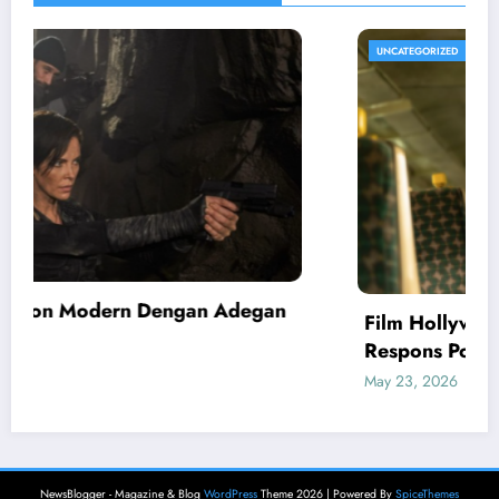
UNCATEGORIZED
Film Hollywood Terbaru 2026 Dapat
Respons Positif
May 23, 2026
admin
NewsBlogger - Magazine & Blog
WordPress
Theme 2026 | Powered By
SpiceThemes