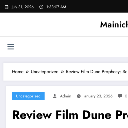
Skip
July 31, 2026
1:33:08 AM
to
content
Mainic
Home
Uncategorized
Review Film Dune Prophecy: Sci-
Uncategorized
Admin
January 23, 2026
0
Review Film Dune Pro