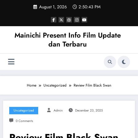
Skip
August 1, 2026
2:50:43 PM
to
content
Mainichi Present Info Film Update
dan Terbaru
Home
Uncategorized
Review Film Black Swan
Uncategorized
Admin
December 23, 2025
0 Comments
Review Film Black Swan