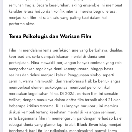
sentuhan tragis. Secara keseluruhan, akting ensemble ini membuat
karakter terasa hidup dan konflik internal mereka begitu terasa,
menjadikan film ini salah satu yang paling kuat dalam hal
performa aktor.
Tema Psikologis dan Warisan Film
Film ini mendalami tema perfeksionisme yang berbahaya, dualitas
kepribadian, serta dampak tekanan mental di dunia seni
pertunjukan. Nina mewakili perjuangan banyak seniman yang rela
mengorbankan segalanya demi kesempurnaan, hingga batas
realitas dan delusi menjadi kabur. Penggunaan simbol seperti
cermin, warna hitam-putih, dan transformasi fisik ke bentuk angsa
memperkuat elemen psikologisnya, membuat penonton ikut
merasakan kegelisahan Nina. Di 2025, warisan film ini semakin
terlihat, dengan masuknya dalam daftar film terbaik abad 21 oleh
beberapa kritikus ternama. Rilis ulangnya baru-baru ini memicu
diskusi kembali tentang kesehatan mental di kalangan seniman,
serta bagaimana film ini memengaruhi pandangan terhadap balet
sebagai dunia yang glamor tapi brutal.
Black Swan
tetap menjadi
benchmark bagi thriller psikologis, menginspirasi banyak karya