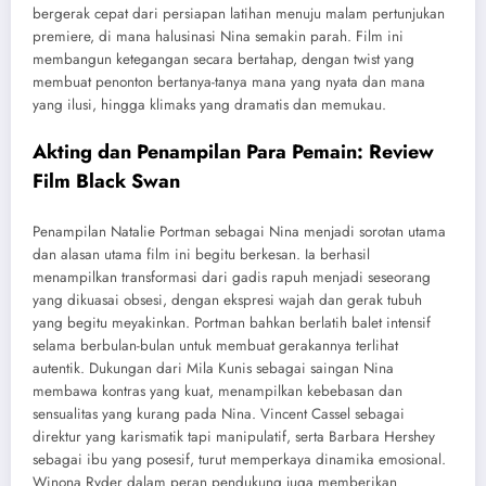
bergerak cepat dari persiapan latihan menuju malam pertunjukan
premiere, di mana halusinasi Nina semakin parah. Film ini
membangun ketegangan secara bertahap, dengan twist yang
membuat penonton bertanya-tanya mana yang nyata dan mana
yang ilusi, hingga klimaks yang dramatis dan memukau.
Akting dan Penampilan Para Pemain: Review
Film Black Swan
Penampilan Natalie Portman sebagai Nina menjadi sorotan utama
dan alasan utama film ini begitu berkesan. Ia berhasil
menampilkan transformasi dari gadis rapuh menjadi seseorang
yang dikuasai obsesi, dengan ekspresi wajah dan gerak tubuh
yang begitu meyakinkan. Portman bahkan berlatih balet intensif
selama berbulan-bulan untuk membuat gerakannya terlihat
autentik. Dukungan dari Mila Kunis sebagai saingan Nina
membawa kontras yang kuat, menampilkan kebebasan dan
sensualitas yang kurang pada Nina. Vincent Cassel sebagai
direktur yang karismatik tapi manipulatif, serta Barbara Hershey
sebagai ibu yang posesif, turut memperkaya dinamika emosional.
Winona Ryder dalam peran pendukung juga memberikan