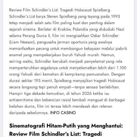
Review Film Schindler’s List: Tragedi Holocaust Spielberg.
Schindler’s List karya Steven Spielberg yang tayang pada 1993
tetap menjadi salah satu film paling kuat dan penting dalam
sejarah sinema. Berlatar di Kraków, Polandia yang diduduki Nazi
selama Perang Dunia II, film ini mengisahkan Oskar Schindler
(Liam Neeson), pengusaha Jerman oportunis yang awalnya
memanfaatkan perang untuk membangun kekayaan melalui pabrik
enamel yang mempekerjakan buruh Yahudi murah. Namun,
seiring waktu, Schindler berubah menjadi penyelamat yang rela
mempertaruhkan segalanya untuk menyelamatkan lebih dari 1.100
orang Yahudi dari kematian di kamp-kamp pemusnahan. Dengan
durasi sekitar 195 menit, Spielberg menyajikan tragedi Holocaust
secara langsung tapi penuh empati—tanpa sensasi berlebihan.
Hampir tiga dekade kemudian, di tahun 2026 ketika isu
antisemitisme dan kebencian rasial kembali menguat di berbagai
belahan dunia, film ini terasa lebih mendesak dan relevan
daripada sebelumnya.
INFO CASINO
Sinematografi Hitam-Putih yang Menghantui:
Review Film Schindler’s List: Tragedi