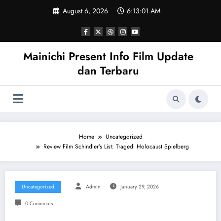
Skip
August 6, 2026
6:13:02 AM
to
content
Mainichi Present Info Film Update
dan Terbaru
Home
Uncategorized
Review Film Schindler’s List: Tragedi Holocaust Spielberg
Uncategorized
Admin
January 29, 2026
0 Comments