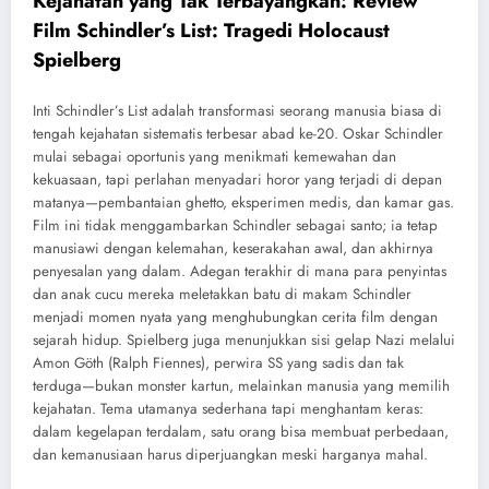
Kejahatan yang Tak Terbayangkan: Review
Film Schindler’s List: Tragedi Holocaust
Spielberg
Inti Schindler’s List adalah transformasi seorang manusia biasa di
tengah kejahatan sistematis terbesar abad ke-20. Oskar Schindler
mulai sebagai oportunis yang menikmati kemewahan dan
kekuasaan, tapi perlahan menyadari horor yang terjadi di depan
matanya—pembantaian ghetto, eksperimen medis, dan kamar gas.
Film ini tidak menggambarkan Schindler sebagai santo; ia tetap
manusiawi dengan kelemahan, keserakahan awal, dan akhirnya
penyesalan yang dalam. Adegan terakhir di mana para penyintas
dan anak cucu mereka meletakkan batu di makam Schindler
menjadi momen nyata yang menghubungkan cerita film dengan
sejarah hidup. Spielberg juga menunjukkan sisi gelap Nazi melalui
Amon Göth (Ralph Fiennes), perwira SS yang sadis dan tak
terduga—bukan monster kartun, melainkan manusia yang memilih
kejahatan. Tema utamanya sederhana tapi menghantam keras:
dalam kegelapan terdalam, satu orang bisa membuat perbedaan,
dan kemanusiaan harus diperjuangkan meski harganya mahal.