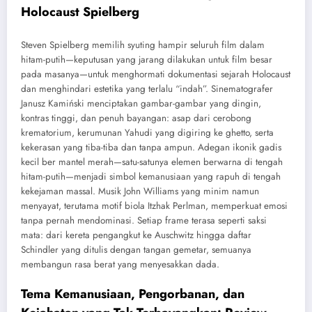
Holocaust Spielberg
Steven Spielberg memilih syuting hampir seluruh film dalam
hitam-putih—keputusan yang jarang dilakukan untuk film besar
pada masanya—untuk menghormati dokumentasi sejarah Holocaust
dan menghindari estetika yang terlalu “indah”. Sinematografer
Janusz Kamiński menciptakan gambar-gambar yang dingin,
kontras tinggi, dan penuh bayangan: asap dari cerobong
krematorium, kerumunan Yahudi yang digiring ke ghetto, serta
kekerasan yang tiba-tiba dan tanpa ampun. Adegan ikonik gadis
kecil ber mantel merah—satu-satunya elemen berwarna di tengah
hitam-putih—menjadi simbol kemanusiaan yang rapuh di tengah
kekejaman massal. Musik John Williams yang minim namun
menyayat, terutama motif biola Itzhak Perlman, memperkuat emosi
tanpa pernah mendominasi. Setiap frame terasa seperti saksi
mata: dari kereta pengangkut ke Auschwitz hingga daftar
Schindler yang ditulis dengan tangan gemetar, semuanya
membangun rasa berat yang menyesakkan dada.
Tema Kemanusiaan, Pengorbanan, dan