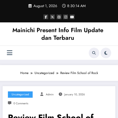
Skip
August 1, 2026
8:30:15 AM
to
content
Mainichi Present Info Film Update
dan Terbaru
Home
Uncategorized
Review Film School of Rock
Uncategorized
Admin
January 10, 2026
0 Comments
Review Film School of