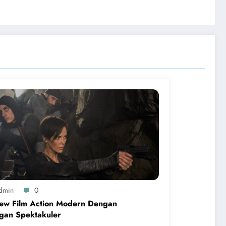
dmin
0
iew Film Action Modern Dengan
gan Spektakuler