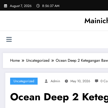
Skip
August 7, 2026
8:56:38 AM
to
content
Mainic
Home
Uncategorized
Ocean Deep 2 Ketegangan Bawa
Uncategorized
Admin
May 10, 2026
0 Co
Ocean Deep 2 Keteg