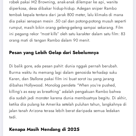
robek pakai M2 Browning, anak-anak dilempar ke api, wanita
diperkosa, desa dibakar hidup-hidup. Adegan sniper Rambo
tembak kepala tentara dari jarak 800 meter, lalu klimaks di mana
dia pakai senapan mesin .50 cal dan potong-potong musuh seperti
rumput, masih bikin orang geleng-geleng sampai sekarang. Film
ini pegang rekor “most kills” oleh satu karakter dalam satu film: 83
orang mati di tangan Rambo dalam 90 menit.
Pesan yang Lebih Gelap dari Sebelumnya
Di balik gore, ada pesan pahit: dunia nggak pernah berubah.
Burma waktu itu memang lagi dalam genosida terhadap suku
Karen, dan Stallone pakai film ini buat sorot isu yang jarang
dibahas Hollywood. Monolog pendeta “When you’re pushed,
killing’s as easy as breathing” adalah pengakuan Rambo bahwa
dia sudah jadi monster karena dunia membuatnya begitu. Di akhir,
ketika dia pulang ke Amerika setelah puluhan tahun, langkahnya di
jalan tanah Arizona terasa lebih berat daripada semua ledakan
tadi.
Kenapa Masih Nendang di 2025