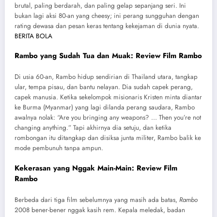
brutal, paling berdarah, dan paling gelap sepanjang seri. Ini
bukan lagi aksi 80-an yang cheesy; ini perang sungguhan dengan
rating dewasa dan pesan keras tentang kekejaman di dunia nyata.
BERITA BOLA
Rambo yang Sudah Tua dan Muak: Review Film Rambo
Di usia 60-an, Rambo hidup sendirian di Thailand utara, tangkap
ular, tempa pisau, dan bantu nelayan. Dia sudah capek perang,
capek manusia. Ketika sekelompok misionaris Kristen minta diantar
ke Burma (Myanmar) yang lagi dilanda perang saudara, Rambo
awalnya nolak: “Are you bringing any weapons? … Then you’re not
changing anything.” Tapi akhirnya dia setuju, dan ketika
rombongan itu ditangkap dan disiksa junta militer, Rambo balik ke
mode pembunuh tanpa ampun.
Kekerasan yang Nggak Main-Main: Review Film
Rambo
Berbeda dari tiga film sebelumnya yang masih ada batas,
Rambo
2008 bener-bener nggak kasih rem. Kepala meledak, badan