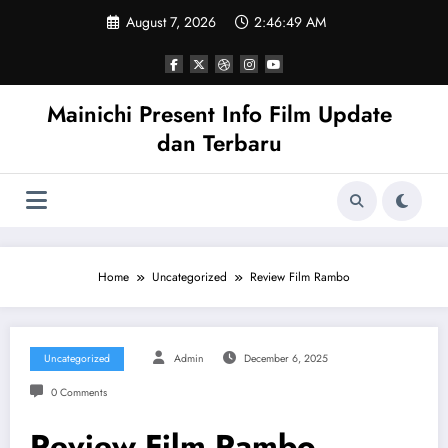
Skip
August 7, 2026
2:46:50 AM
to
content
Mainichi Present Info Film Update
dan Terbaru
Home
Uncategorized
Review Film Rambo
Uncategorized
Admin
December 6, 2025
0 Comments
Review Film Rambo