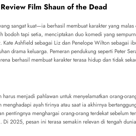
Review Film Shaun of the Dead
g sangat kuat—ia berhasil membuat karakter yang malas da
bih bodoh tapi setia, menciptakan duo komedi yang sempurn
. Kate Ashfield sebagai Liz dan Penelope Wilton sebagai i
tuhan drama keluarga. Pemeran pendukung seperti Peter Se
karena berhasil membuat karakter terasa hidup dan tidak seka
un harus menjadi pahlawan untuk menyelamatkan orang-orang
enghadapi ayah tirinya atau saat ia akhirnya bertanggung 
an pentingnya menghargai orang-orang terdekat sebelum ter
ati. Di 2025, pesan ini terasa semakin relevan di tengah d