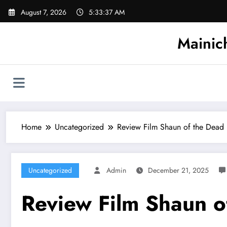
Skip
August 7, 2026
5:33:38 AM
to
content
Mainic
Home
Uncategorized
Review Film Shaun of the Dead
Uncategorized
Admin
December 21, 2025
Review Film Shaun o