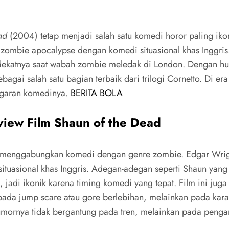
ad
(2004) tetap menjadi salah satu komedi horor paling iko
zombie apocalypse dengan komedi situasional khas Inggris.
ekatnya saat wabah zombie meledak di London. Dengan hum
 sebagai salah satu bagian terbaik dari trilogi Cornetto. Di
segaran komedinya.
BERITA BOLA
iew Film Shaun of the Dead
das menggabungkan komedi dengan genre zombie. Edgar Wrigh
uasional khas Inggris. Adegan-adegan seperti Shaun yang t
adi ikonik karena timing komedi yang tepat. Film ini juga pe
da jump scare atau gore berlebihan, melainkan pada karakte
humornya tidak bergantung pada tren, melainkan pada penga