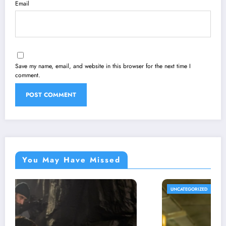
Email
Save my name, email, and website in this browser for the next time I
comment.
You May Have Missed
UNCATEGORIZED