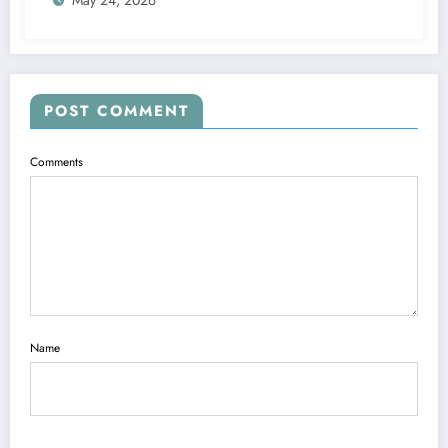
POST COMMENT
Comments
Name