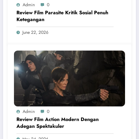
Admin
0
Review Film Parasite Kritik Sosial Penuh
Ketegangan
June 22, 2026
Admin
0
Review Film Action Modern Dengan
Adegan Spektakuler
May 24, 2026