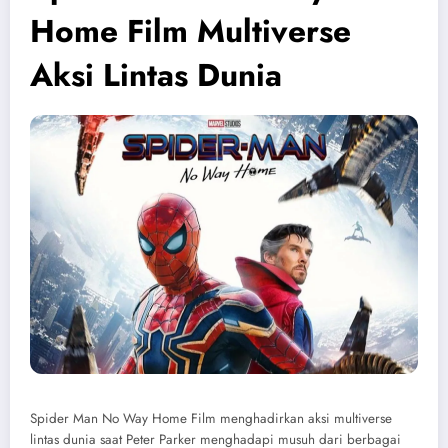
Home Film Multiverse
Aksi Lintas Dunia
Spider Man No Way Home Film menghadirkan aksi multiverse
lintas dunia saat Peter Parker menghadapi musuh dari berbagai