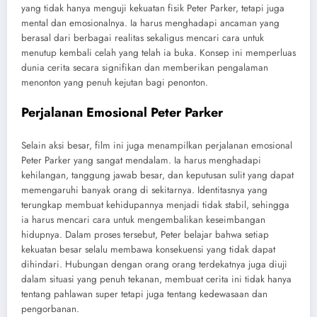
yang tidak hanya menguji kekuatan fisik Peter Parker, tetapi juga
mental dan emosionalnya. Ia harus menghadapi ancaman yang
berasal dari berbagai realitas sekaligus mencari cara untuk
menutup kembali celah yang telah ia buka. Konsep ini memperluas
dunia cerita secara signifikan dan memberikan pengalaman
menonton yang penuh kejutan bagi penonton.
Perjalanan Emosional Peter Parker
Selain aksi besar, film ini juga menampilkan perjalanan emosional
Peter Parker yang sangat mendalam. Ia harus menghadapi
kehilangan, tanggung jawab besar, dan keputusan sulit yang dapat
memengaruhi banyak orang di sekitarnya. Identitasnya yang
terungkap membuat kehidupannya menjadi tidak stabil, sehingga
ia harus mencari cara untuk mengembalikan keseimbangan
hidupnya. Dalam proses tersebut, Peter belajar bahwa setiap
kekuatan besar selalu membawa konsekuensi yang tidak dapat
dihindari. Hubungan dengan orang orang terdekatnya juga diuji
dalam situasi yang penuh tekanan, membuat cerita ini tidak hanya
tentang pahlawan super tetapi juga tentang kedewasaan dan
pengorbanan.