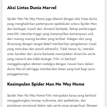
Aksi Lintas Dunia Marvel
Spider Man No Way Home juga dikenal dengan aksi lintas dunia
yang menghadirkan pertempuran spektakuler antara Spider Man
dan berbagai musuh dari dimensi berbeda. Setiap pertarungan
memiliki intensitas tinggi yang menampilkan kemampuan unik
dari masing masing karakter yang terlibat. Adegan aksi yang
dirancang dengan sangat detail memberikan pengalaman visual
yang memukau dan penuh adrenalin. Tidak hanya itu, interaksi
antar karakter dari dunia berbeda menciptakan dinamika cerita
yang menarik dan tidak terduga. Film ini berhasil
menggabungkan elemen nostalgia dengan inovasi baru dalam
dunia Marvel sehingga memberikan kesan yang kuat bagi para
penggemarnya.
Kesimpulan Spider Man No Way Home
Spider Man No Way Home Film merupakan karya yang berhasil
menggabungkan konsep multiverse, aksi spektakuler, dan
perjalanan emosional dalam satu cerita yang sangat kuat. Dengan