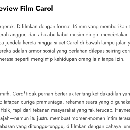
eview Film Carol
rgerak. Difilmkan dengan format 16 mm yang memberikan te
erah anggur, dan abu-abu kabut musim dingin menciptakan 
ca jendela kereta hingga siluet Carol di bawah lampu jalan
ereka adalah armor sosial yang perlahan dilepas seiring cer
rasa seperti mengintip kehidupan orang lain tanpa izin.
smith,
Carol
tidak pernah berteriak tentang ketidakadilan ya
uk: tatapan curiga pramuniaga, rekaman suara yang digunak
n fisik, tapi dari tekanan masyarakat yang tak terucap. Ha
 wajah—namun itu justru membuat momen-momen intim teras
ebasan yang ditunggu-tunggu, difilmkan dengan cahaya lemb