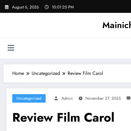
Skip
August 6, 2026
10:01:26 PM
to
content
Mainic
Home
Uncategorized
Review Film Carol
Uncategorized
Admin
November 27, 2025
Review Film Carol