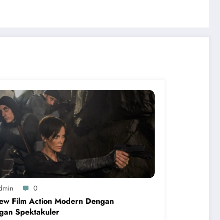
dmin
0
iew Film Action Modern Dengan
gan Spektakuler