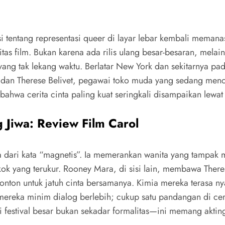
i tentang representasi queer di layar lebar kembali meman
as film. Bukan karena ada rilis ulang besar-besaran, mel
ang tak lekang waktu. Berlatar New York dan sekitarnya pada
 dan Therese Belivet, pegawai toko muda yang sedang mencar
ahwa cerita cinta paling kuat seringkali disampaikan lewa
Jiwa: Review Film Carol
a dari kata “magnetis”. Ia memerankan wanita yang tampak m
kok yang terukur. Rooney Mara, di sisi lain, membawa Th
onton untuk jatuh cinta bersamanya. Kimia mereka terasa ny
i mereka minim dialog berlebih; cukup satu pandangan di ce
estival besar bukan sekadar formalitas—ini memang akting l