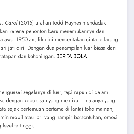
as,
Carol
(2015) arahan Todd Haynes mendadak
ainkan karena penonton baru menemukannya dan
 awal 1950-an, film ini menceritakan cinta terlarang
i jati diri. Dengan dua penampilan luar biasa dari
t tatapan dan keheningan.
BERITA BOLA
enguasai segalanya di luar, tapi rapuh di dalam,
erese dengan kepolosan yang memikat—matanya yang
ata sejak pertemuan pertama di lantai toko mainan,
rmin mobil atau jari yang hampir bersentuhan, emosi
evel tertinggi.