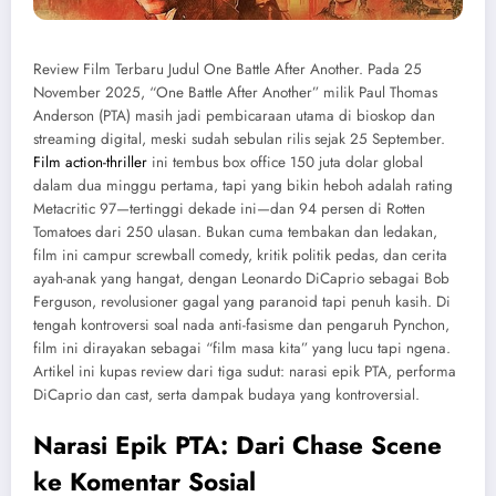
Review Film Terbaru Judul One Battle After Another. Pada 25
November 2025, “One Battle After Another” milik Paul Thomas
Anderson (PTA) masih jadi pembicaraan utama di bioskop dan
streaming digital, meski sudah sebulan rilis sejak 25 September.
Film action-thriller
ini tembus box office 150 juta dolar global
dalam dua minggu pertama, tapi yang bikin heboh adalah rating
Metacritic 97—tertinggi dekade ini—dan 94 persen di Rotten
Tomatoes dari 250 ulasan. Bukan cuma tembakan dan ledakan,
film ini campur screwball comedy, kritik politik pedas, dan cerita
ayah-anak yang hangat, dengan Leonardo DiCaprio sebagai Bob
Ferguson, revolusioner gagal yang paranoid tapi penuh kasih. Di
tengah kontroversi soal nada anti-fasisme dan pengaruh Pynchon,
film ini dirayakan sebagai “film masa kita” yang lucu tapi ngena.
Artikel ini kupas review dari tiga sudut: narasi epik PTA, performa
DiCaprio dan cast, serta dampak budaya yang kontroversial.
Narasi Epik PTA: Dari Chase Scene
ke Komentar Sosial