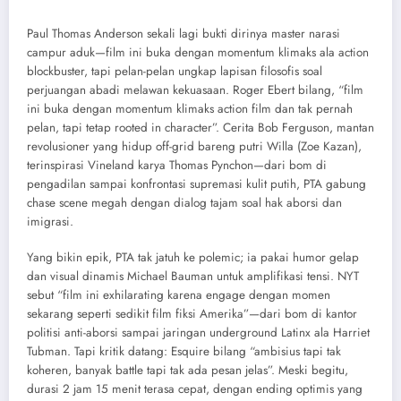
Paul Thomas Anderson sekali lagi bukti dirinya master narasi
campur aduk—film ini buka dengan momentum klimaks ala action
blockbuster, tapi pelan-pelan ungkap lapisan filosofis soal
perjuangan abadi melawan kekuasaan. Roger Ebert bilang, “film
ini buka dengan momentum klimaks action film dan tak pernah
pelan, tapi tetap rooted in character”. Cerita Bob Ferguson, mantan
revolusioner yang hidup off-grid bareng putri Willa (Zoe Kazan),
terinspirasi Vineland karya Thomas Pynchon—dari bom di
pengadilan sampai konfrontasi supremasi kulit putih, PTA gabung
chase scene megah dengan dialog tajam soal hak aborsi dan
imigrasi.
Yang bikin epik, PTA tak jatuh ke polemic; ia pakai humor gelap
dan visual dinamis Michael Bauman untuk amplifikasi tensi. NYT
sebut “film ini exhilarating karena engage dengan momen
sekarang seperti sedikit film fiksi Amerika”—dari bom di kantor
politisi anti-aborsi sampai jaringan underground Latinx ala Harriet
Tubman. Tapi kritik datang: Esquire bilang “ambisius tapi tak
koheren, banyak battle tapi tak ada pesan jelas”. Meski begitu,
durasi 2 jam 15 menit terasa cepat, dengan ending optimis yang