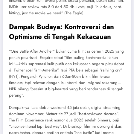
ensemble bikin kontroversi politik terasa personal, bukan ceramah.
IMDb user review rata 8.0 dari 50 ribu vote, puji “hilarious, hard-
hitting, just the movie we need” (The Eagle).
Dampak Budaya: Kontroversi dan
Optimisme di Tengah Kekacauan
“One Battle After Another” bukan cuma film; ia cermin 2025 yang
penuh polarisasi. Esquire sebut “film paling kontroversial tahun
ini”—kritik supremasi kulit putih dan kekuasaan negara picu debat
di Twitter soal “anti-Amerika”, tapi PTA bela sebagai “rallying cry”
(NYT). Pengaruh Pynchon dari 60an-80an bikin film terasa
timeless, tapi relevan dengan isu aborsi dan imigrasi sekarang—
NPR bilang “pessimist big-hearted yang beri tenderness di tengah
perang”.
Dampaknya luas: debut weekend 45 juta dolar, digital streaming
dominan November, Metacritic 97 jadi “best-reviewed decade”.
The Film Experience rank nomor dua 2025 setelah Sinners, puji
“unconventional tapi best way”. Di bioskop, film ini dorong diskusi
pasca-tonton, dengan ending optimis “one battle” jadi meme