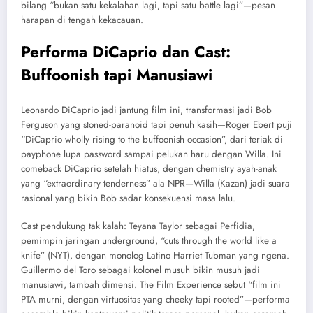
bilang “bukan satu kekalahan lagi, tapi satu battle lagi”—pesan
harapan di tengah kekacauan.
Performa DiCaprio dan Cast:
Buffoonish tapi Manusiawi
Leonardo DiCaprio jadi jantung film ini, transformasi jadi Bob
Ferguson yang stoned-paranoid tapi penuh kasih—Roger Ebert puji
“DiCaprio wholly rising to the buffoonish occasion”, dari teriak di
payphone lupa password sampai pelukan haru dengan Willa. Ini
comeback DiCaprio setelah hiatus, dengan chemistry ayah-anak
yang “extraordinary tenderness” ala NPR—Willa (Kazan) jadi suara
rasional yang bikin Bob sadar konsekuensi masa lalu.
Cast pendukung tak kalah: Teyana Taylor sebagai Perfidia,
pemimpin jaringan underground, “cuts through the world like a
knife” (NYT), dengan monolog Latino Harriet Tubman yang ngena.
Guillermo del Toro sebagai kolonel musuh bikin musuh jadi
manusiawi, tambah dimensi. The Film Experience sebut “film ini
PTA murni, dengan virtuositas yang cheeky tapi rooted”—performa