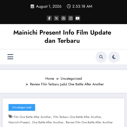
Skip
August 1, 2026
2:53:19 AM
to
content
Mainichi Present Info Film Update
dan Terbaru
Home
Uncategorized
Review Film Terbaru Judul One Battle After Another
Uncategorized
,
,
Film One Battle After Another
Film Terbaru One Battle After Another
,
,
Mainichi-Present
One Battle After Another
Review Film One Battle After Another