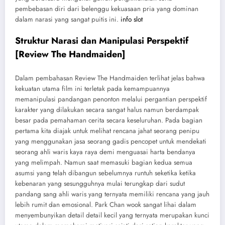
pembebasan diri dari belenggu kekuasaan pria yang dominan
dalam narasi yang sangat puitis ini.
info slot
Struktur Narasi dan Manipulasi Perspektif
[Review The Handmaiden]
Dalam pembahasan Review The Handmaiden terlihat jelas bahwa
kekuatan utama film ini terletak pada kemampuannya
memanipulasi pandangan penonton melalui pergantian perspektif
karakter yang dilakukan secara sangat halus namun berdampak
besar pada pemahaman cerita secara keseluruhan. Pada bagian
pertama kita diajak untuk melihat rencana jahat seorang penipu
yang menggunakan jasa seorang gadis pencopet untuk mendekati
seorang ahli waris kaya raya demi menguasai harta bendanya
yang melimpah. Namun saat memasuki bagian kedua semua
asumsi yang telah dibangun sebelumnya runtuh seketika ketika
kebenaran yang sesungguhnya mulai terungkap dari sudut
pandang sang ahli waris yang ternyata memiliki rencana yang jauh
lebih rumit dan emosional. Park Chan wook sangat lihai dalam
menyembunyikan detail detail kecil yang ternyata merupakan kunci