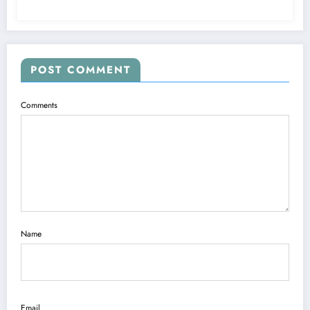
POST COMMENT
Comments
Name
Email