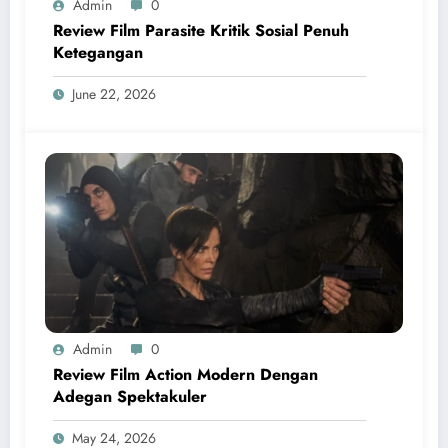
Admin
0
Review Film Parasite Kritik Sosial Penuh
Ketegangan
June 22, 2026
Admin
0
Review Film Action Modern Dengan
Adegan Spektakuler
May 24, 2026