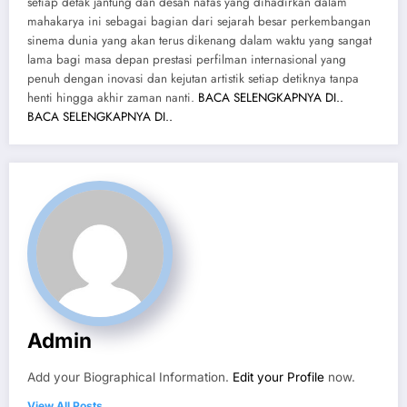
setiap detak jantung dan desah nafas yang dihadirkan dalam
mahakarya ini sebagai bagian dari sejarah besar perkembangan
sinema dunia yang akan terus dikenang dalam waktu yang sangat
lama bagi masa depan prestasi perfilman internasional yang
penuh dengan inovasi dan kejutan artistik setiap detiknya tanpa
henti hingga akhir zaman nanti.
BACA SELENGKAPNYA DI..
BACA SELENGKAPNYA DI..
Admin
Add your Biographical Information.
Edit your Profile
now.
View All Posts