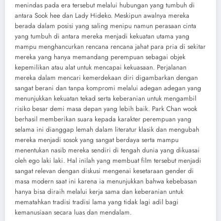
menindas pada era tersebut melalui hubungan yang tumbuh di
antara Sook hee dan Lady Hideko. Meskipun awalnya mereka
berada dalam posisi yang saling menipu namun perasaan cinta
yang tumbuh di antara mereka menjadi kekuatan utama yang
mampu menghancurkan rencana rencana jahat para pria di sekitar
mereka yang hanya memandang perempuan sebagai objek
kepemilikan atau alat untuk mencapai kekuasaan. Perjalanan
mereka dalam mencari kemerdekaan diri digambarkan dengan
sangat berani dan tanpa kompromi melalui adegan adegan yang
menunjukkan kekuatan tekad serta keberanian untuk mengambil
risiko besar demi masa depan yang lebih baik. Park Chan wook
berhasil memberikan suara kepada karakter perempuan yang
selama ini dianggap lemah dalam literatur klasik dan mengubah
mereka menjadi sosok yang sangat berdaya serta mampu
menentukan nasib mereka sendiri di tengah dunia yang dikuasai
oleh ego laki laki. Hal inilah yang membuat film tersebut menjadi
sangat relevan dengan diskusi mengenai kesetaraan gender di
masa modern saat ini karena ia menunjukkan bahwa kebebasan
hanya bisa diraih melalui kerja sama dan keberanian untuk
mematahkan tradisi tradisi lama yang tidak lagi adil bagi
kemanusiaan secara luas dan mendalam.