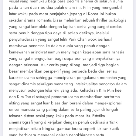
visual yang memukau bagi para pecinta sinema di seluruh dunia
pada tahun dua ribu dua puluh enam ini. Film yang mengambil
latar waktu pada masa penjajahan Jepang di Korea ini bukan
sekadar drama romantis biasa melainkan sebuah thriller psikologis
yang sangat kompleks dengan lapisan cerita yang sangat cerdas
serta penuh dengan tipu daya di setiap detiknya. Melalui
penyutradaraan yang sangat teliti Park Chan wook berhasil
membawa penonton ke dalam dunia yang penuh dengan
kemewahan aristokrat namun menyimpan kegelapan serta rahasia
yang sangat mengejutkan bagi siapa pun yang menyaksikannya
dengan saksama. Alur cerita yang dibagi menjadi tiga bagian
besar memberikan perspektif yang berbeda beda dari setiap
karakter utama sehingga menciptakan pengalaman menonton yang
sangat dinamis sekaligus menantang intelektualitas penonton dalam
menyusun potongan teka teki yang ada. Kehadiran Kim Min hee
dan Kim Tae ri sebagai pemeran utama memberikan performa
akting yang sangat luar biasa dan berani dalam mengeksplorasi
emosi manusia yang paling dalam serta paling jujur di tengah
tekanan sistem sosial yang kaku pada masa itu. Estetika
sinematografi yang dikerjakan dengan penuh dedikasi artistik
menjadikan setiap bingkai gambar terasa seperti lukisan klasik
yang berbicara mengenai gairah pengkhianatan serta